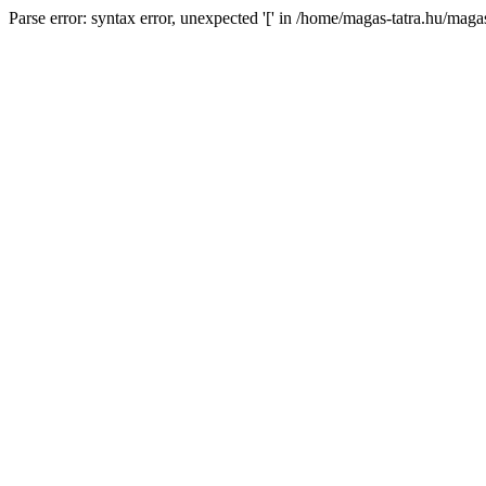
Parse error: syntax error, unexpected '[' in /home/magas-tatra.hu/mag