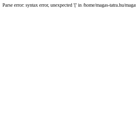
Parse error: syntax error, unexpected '[' in /home/magas-tatra.hu/mag